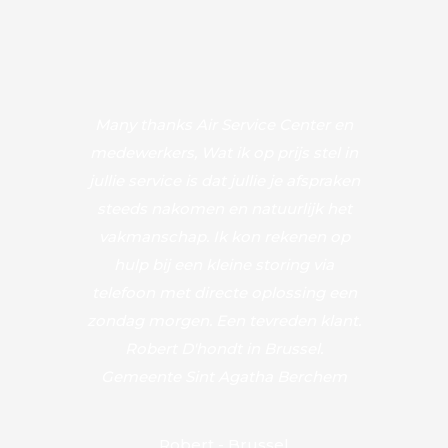
Many thanks Air Service Center en
Van bij het
medewerkers, Wat ik op prijs stel in
de plaatsi
jullie service is dat jullie je afspraken
tevreden o
steeds nakomen en natuurlijk het
comm
vakmanschap. Ik kon rekenen op
verkoop
hulp bij een kleine storing via
informatie
telefoon met directe oplossing een
maar ook
zondag morgen. Een tevreden klant.
werden st
Robert D'hondt in Brussel.
van instal
Gemeente Sint Agatha Berchem
luisterde 
om samen 
komen vo
Robert - Brussel