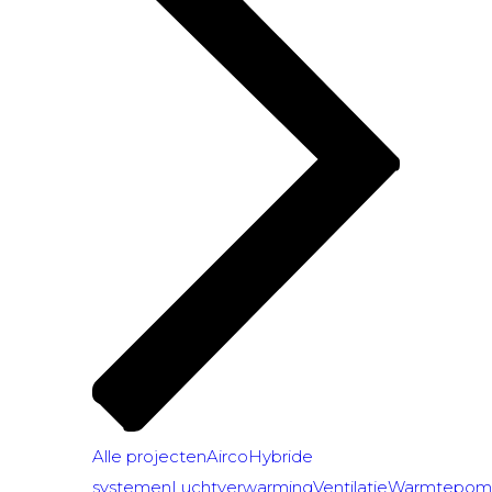
Alle projecten
Airco
Hybride
systemen
Luchtverwarming
Ventilatie
Warmtepom