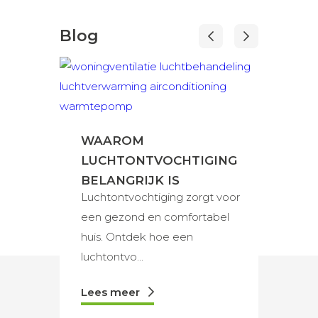
Blog
WAAROM
WAA
LUCHTONTVOCHTIGING
LUCH
BELANGRIJK IS
BELAN
Luchtontvochtiging zorgt voor
Luchtbe
een gezond en comfortabel
essent
huis. Ontdek hoe een
luchtk
luchtontvo...
...
Lees meer
Lees 