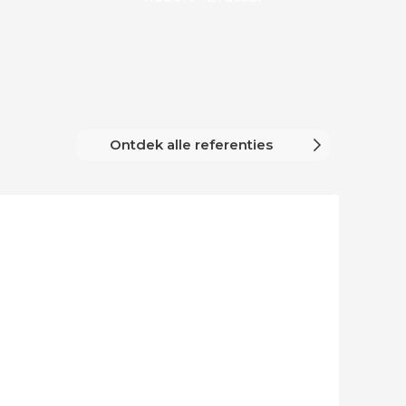
werken. Ee
Ontdek alle referenties