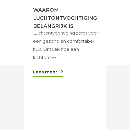
WAAROM
WAA
LUCHTONTVOCHTIGING
LUCH
BELANGRIJK IS
BELAN
Luchtontvochtiging zorgt voor
Luchtbe
een gezond en comfortabel
essent
huis. Ontdek hoe een
luchtk
luchtontvo...
...
Lees meer
Lees 