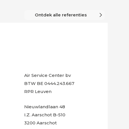
Ma
Ontdek alle referenties
Air Service Center bv
BTW BE 0444.243.667
RPR Leuven
Nieuwlandlaan 48
I.Z. Aarschot B-510
3200 Aarschot