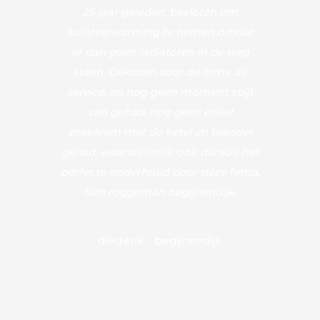
25 jaar geleden, besloten om
warmtepo
luchtverwarming te nemen omdat
onz
er dan geen radiatoren in de weg
lu
staan. Gekozen voor de firma air
condensat
service, en nog geen moment spijt
klus gekl
van gehad. nog geen enkel
Wesley voo
probleem met de ketel en brander
en dank a
gehad, waarschijnlijk ook dankzij het
tuning'. 
perfecte onderhoud door deze firma,
het hu
fam roggeman begijnendijk.
technis
Philippe 
en vriendel
diederik - begijnendijk
tenslotte